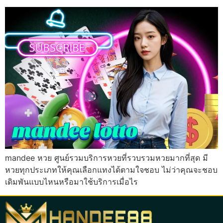
mandee หวย ศูนย์รวมบริการหวยที่รวบรวมหวยมากที่สุด มี
หวยทุกประเภทให้คุณเลือกแทงได้ตามใจชอบ ไม่ว่าคุณจะชอบ
เดิมพันแบบไหนหรือมาใช้บริการเมื่อไร