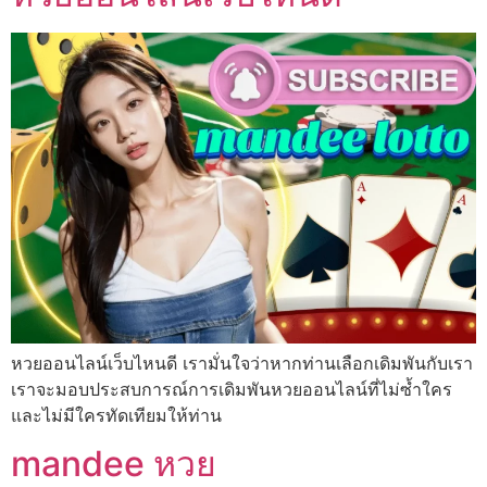
หวยออนไลน์เว็บไหนดี เรามั่นใจว่าหากท่านเลือกเดิมพันกับเรา
เราจะมอบประสบการณ์การเดิมพันหวยออนไลน์ที่ไม่ซ้ำใคร
และไม่มีใครทัดเทียมให้ท่าน
mandee หวย