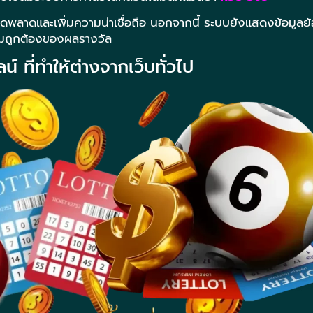
ิดพลาดและเพิ่มความน่าเชื่อถือ นอกจากนี้ ระบบยังแสดงข้อมูลย้อ
ามถูกต้องของผลรางวัล
 ที่ทำให้ต่างจากเว็บทั่วไป