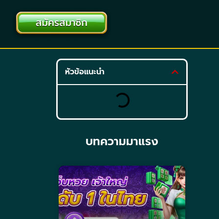
หัวข้อแนะนำ
บทความมาแรง