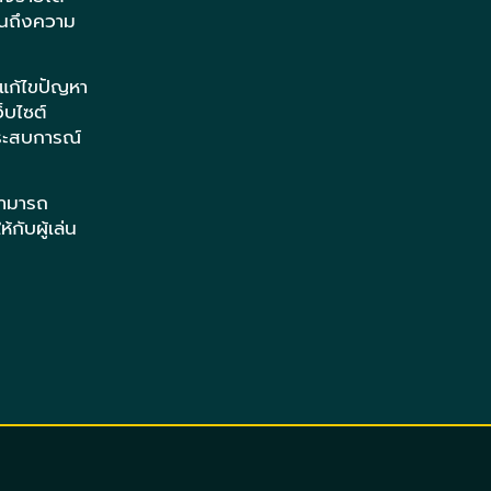
ห็นถึงความ
รแก้ไขปัญหา
็บไซต์
ประสบการณ์
สามารถ
กับผู้เล่น