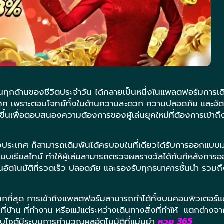
ทในทุกด้านของชีวิตประจำวัน ได้กลายเป็นหนึ่งในแพลตฟอร์มการเด
ประเทศ เพราะตอบโจทย์ทั้งในด้านความสะดวก ความปลอดภัย และอั
เนิดขึ้นเพื่อตอบสนองความต้องการของผู้เล่นยุคใหม่ที่ต้องการเข้าถ
่างประเทศ ก็สามารถเดิมพันได้ครบจบในที่เดียวได้รับการออกแบบม
บเรียลไทม์ ทำให้ผู้เล่นสามารถตรวจผลรางวัลได้ทันทีหลังการ
อัตโนมัติที่รวดเร็ว ปลอดภัย และรองรับทุกธนาคารชั้นนำ รวมถ
สะดวกที่สุด การเข้าถึงแพลตฟอร์มสามารถทำได้ทั้งบนคอมพิวเตอร์
่ที่บ้าน ที่ทำงาน หรือแม้แต่ระหว่างเดินทางสิ่งที่ทำให้ แตกต่าง
เว็บไซต์มีระบบการคำนวณผลอัตโนมัติที่แม่นยำ
หวย 365