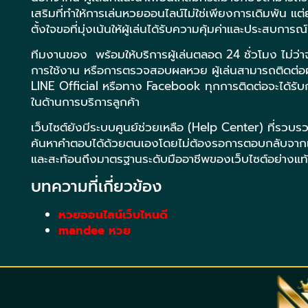
เสริมที่ทำให้การเล่นหวยออนไลน์ไม่ใช่เพียงการเดิมพัน แต
ตั้งใจขอที่มุ่งเน้นให้ผู้เล่นได้รับความคุ้มค่าและประสบการณ์
ทีมงานของ พร้อมให้บริการผู้เล่นตลอด 24 ชั่วโมง ไม่ว
การใช้งาน หรือการตรวจสอบผลหวย ผู้เล่นสามารถติดต่อผ
LINE Official หรือทาง Facebook ทุกการติดต่อจะได้รับก
ในด้านการบริการลูกค้า
เว็บไซต์ยังมีระบบศูนย์ช่วยเหลือ (Help Center) ที่รวบร
ค้นหาคำตอบได้ด้วยตนเองโดยไม่ต้องรอการตอบกลับจากเจ้าห
และสะท้อนถึงมาตรฐานระดับมืออาชีพของเว็บไซต์อย่างแท
บทความที่เกี่ยวข้อง
หวยออนไลน์เว็บไหนดี
mandee หวย