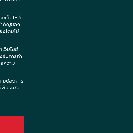
ยเว็บไซต์
์สำคัญของ
่องโดยไม่
เว็บไซต์
องรับการทำ
การความ
นตามต้องการ
ิมพันระดับ