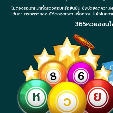
ไม่ต้องรอเจ้าหน้าที่ตรวจสอบหรือยืนยัน ซึ่งช่วยลดความผ
เล่นสามารถตรวจสอบได้ตลอดเวลา เพื่อความมั่นใจในคว
365หวยออนไลน์