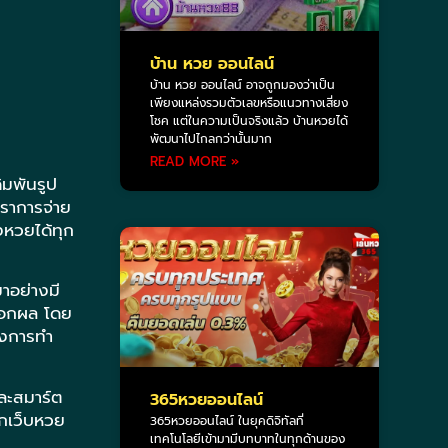
บ้าน หวย ออนไลน์
บ้าน หวย ออนไลน์ อาจถูกมองว่าเป็น
เพียงแหล่งรวมตัวเลขหรือแนวทางเสี่ยง
โชค แต่ในความเป็นจริงแล้ว บ้านหวยได้
พัฒนาไปไกลกว่านั้นมาก
READ MORE »
ิมพันรูป
ตราการจ่าย
ึงหวยได้ทุก
าอย่างมี
ออกผล โดย
ึงการทำ
และสมาร์ต
365หวยออนไลน์
จากเว็บหวย
365หวยออนไลน์ ในยุคดิจิทัลที่
เทคโนโลยีเข้ามามีบทบาทในทุกด้านของ