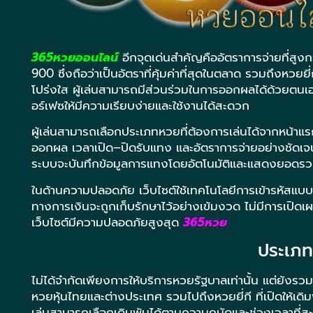
365หวยออนไลน์
อีกจุดเด่นสำคัญคืออัตราการจ่ายที่สูง
900 ซึ่งถือว่าเป็นอัตราที่คุ้มค่าที่สุดในตลาด รวมถึงหวยยี
โปร่งใส ผู้เล่นสามารถมีส่วนร่วมในการออกผลได้ด้วยตนเอ
อร์เฟซให้มีความเรียบง่ายและใช้งานได้สะดวก
ผู้เล่นสามารถเลือกประเภทหวยที่ต้องการเล่นได้จากหน้
ออกผล เวลาเปิด–ปิดรับแทง และอัตราการจ่ายอย่างชัดเจน 
ระบบจะบันทึกข้อมูลการแทงโดยอัตโนมัติและแสดงยอดรวมก
ในด้านความปลอดภัย เว็บไซต์ใช้เทคโนโลยีการเข้ารหัสแบบ 
ทางการเงินจะถูกเก็บรักษาไว้อย่างเข้มงวด ไม่มีการเปิดเผ
เว็บไซต์มีความปลอดภัยสูงสุด
365หวย
ประเภท
ไม่ได้จำกัดเพียงการให้บริการหวยรัฐบาลเท่านั้น แต่ยัง
หวยหุ้นไทยและต่างประเทศ รวมไปถึงหวยยี่กี ที่เปิดให้เด
เล่นสามารถเลือกเดิมพันได้ตามความถนัดและช่วงเวลาที่ส