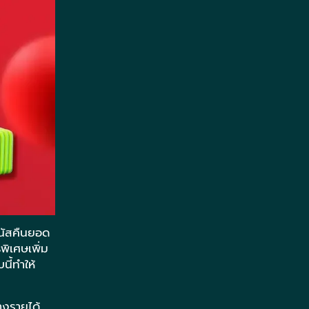
บนัสคืนยอด
พิเศษเพิ่ม
นี้ทำให้
างรายได้