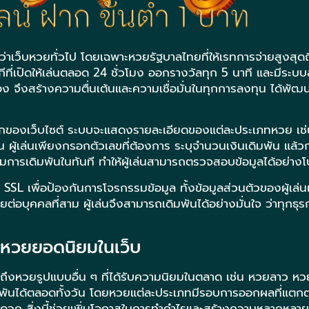
กว่าเว็บหวยทั่วไป โดยเฉพาะหวยรัฐบาลไทยที่ให้เรทการจ่ายสูงสุ
่กีที่เปิดให้เล่นตลอด 24 ชั่วโมง ออกรางวัลทุก 5 นาที และมีระบบสุ
ง จึงสร้างความตื่นเต้นและความเชื่อมั่นในทุกการลงทุน ได้พัฒ
าแรกของเว็บไซต์ ระบบจะแสดงรายละเอียดของแต่ละประเภทหวย เช
ผู้เล่นเพียงกรอกตัวเลขที่ต้องการ ระบุจำนวนเงินเดิมพัน แล้ว
ารเดิมพันในทันที ทำให้ผู้เล่นสามารถตรวจสอบข้อมูลได้อย่างโ
SSL เพื่อป้องกันการโจรกรรมข้อมูล ทั้งข้อมูลส่วนตัวของผู้เล่น
ยต่อบุคคลที่สาม ผู้เล่นจึงสามารถเดิมพันได้อย่างมั่นใจ ว่าทุกธ
หวยยอดนิยมในเว็บ
รวมถึงหวยรูปแบบอื่น ๆ ที่ได้รับความนิยมในตลาด เช่น หวยลาว 
ิมพันได้ตลอดทั้งวัน โดยหวยแต่ละประเภทมีรอบการออกผลที่แตกต่า
ะดวก สิ่งนี้ช่วยเพิ่มโอกาสในการทำกำไรและสร้างความหลากหลาย