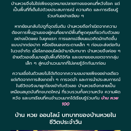
บ้านหวยจึงไม่ใช่เพียงจุดหมายปลายทางของคนที่หวังโชค แต่
เป็นพื้นที่ที่เต็มไปด้วยประสบการณ์ ความคิด และการเรียนรู้
ร่วมกันอย่างเงียบ ๆ
หากย้อนกลับไปดูที่จุดเริ่มต้น บ้านหวยถือกำเนิดจากความ
ต้องการพื้นฐานของผู้คนที่อยากมีพื้นที่พูดคุยเกี่ยวกับตัวเลข
อย่างเปิดเผย ในยุคแรก การแลกเปลี่ยนแนวคิดมักเกิดขึ้น
แบบปากต่อปาก หรือเขียนลงกระดาษเล็ก ๆ ก่อนจะส่งต่อกัน
ในวงจำกัด เมื่อโลกออนไลน์เข้ามามีบทบาท บ้านหวยจึงค่อย ๆ
ย้ายตัวเองขึ้นมาอยู่ในพื้นที่ดิจิทัล และขยายขอบเขตจากกลุ่ม
เล็ก ๆ สู่คนจำนวนมากที่ไม่เคยรู้จักกันมาก่อน
ความเชื่อในตัวเลขไม่ได้เกิดจากความงมงายเพียงอย่างเดียว
แต่เกิดจากการสังเกตซ้ำ ๆ การจดจำ และการนำประสบการณ์
ในชีวิตจริงมาผูกโยงเข้ากับตัวเลข บ้านหวยจึงกลายเป็น
เหมือนสมุดบันทึกขนาดใหญ่ ที่รวบรวมทั้งความหวัง ความผิด
หวัง และบทเรียนที่คนจำนวนมากได้เรียนรู้ร่วมกัน
บ้าน หวย
100
บ้าน หวย ออนไลน์ บทบาทของบ้านหวยใน
ชีวิตประจำวัน